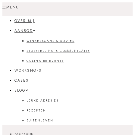
Skip
MENU
to
OVER MIJ
content
AANBOD
WINKELSCANS & ADVIES
STORYTELLING & COMMUNICATIE
CULINAIRE EVENTS
WORKSHOPS
CASES
BLOG
LEUKE ADRESJES
RECEPTEN
BUITENLEVEN
FACEBOOK