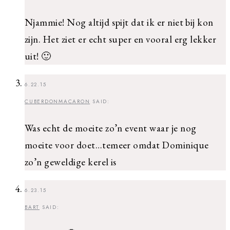
Njammie! Nog altijd spijt dat ik er niet bij kon
zijn. Het ziet er echt super en vooral erg lekker
uit! 🙂
6.22.15
CUBERDONMACARON
SAID:
Was echt de moeite zo’n event waar je nog
moeite voor doet…temeer omdat Dominique
zo’n geweldige kerel is
6.23.15
BART
SAID: