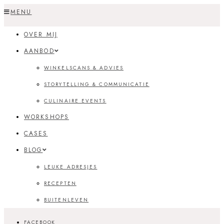
Skip
MENU
to
OVER MIJ
content
AANBOD
WINKELSCANS & ADVIES
STORYTELLING & COMMUNICATIE
CULINAIRE EVENTS
WORKSHOPS
CASES
BLOG
LEUKE ADRESJES
RECEPTEN
BUITENLEVEN
FACEBOOK