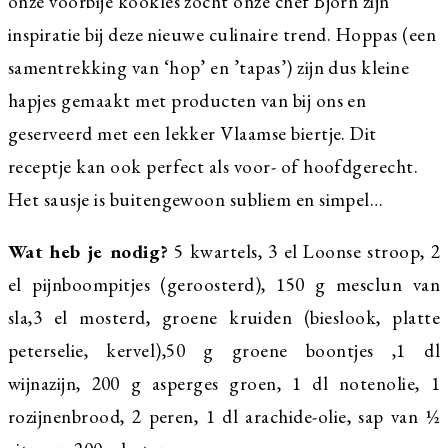
onze voorbije kookles zocht onze chef Bjorn zijn
inspiratie bij deze nieuwe culinaire trend. Hoppas (een
samentrekking van ‘hop’ en ’tapas’) zijn dus kleine
hapjes gemaakt met producten van bij ons en
geserveerd met een lekker Vlaamse biertje. Dit
receptje kan ook perfect als voor- of hoofdgerecht.
Het sausje is buitengewoon subliem en simpel…
Wat heb je nodig?
5 kwartels, 3 el Loonse stroop, 2
el pijnboompitjes (geroosterd), 150 g mesclun van
sla,3 el mosterd, groene kruiden (bieslook, platte
peterselie, kervel),50 g groene boontjes ,1 dl
wijnazijn, 200 g asperges groen, 1 dl notenolie, 1
rozijnenbrood, 2 peren, 1 dl arachide-olie, sap van ½