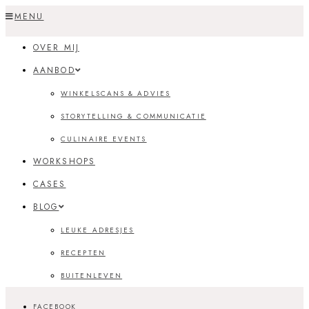
Skip
MENU
to
OVER MIJ
content
AANBOD
WINKELSCANS & ADVIES
STORYTELLING & COMMUNICATIE
CULINAIRE EVENTS
WORKSHOPS
CASES
BLOG
LEUKE ADRESJES
RECEPTEN
BUITENLEVEN
FACEBOOK