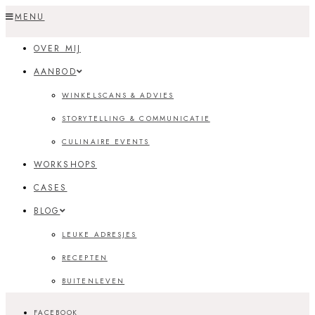
Skip
MENU
to
OVER MIJ
content
AANBOD
WINKELSCANS & ADVIES
STORYTELLING & COMMUNICATIE
CULINAIRE EVENTS
WORKSHOPS
CASES
BLOG
LEUKE ADRESJES
RECEPTEN
BUITENLEVEN
FACEBOOK